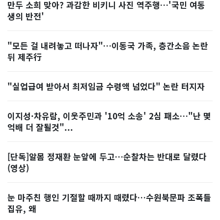
만두 소희 맞아? 과감한 비키니 사진 역주행…'국민 여동
생의 반전'
"모든 걸 내려놓고 떠나자"…이동국 가족, 층간소음 논란
뒤 제주行
"실업급여 받아서 최저임금 수령액 넘었다" 논란 터지자
이지성·차유람, 이웃주민과 '10억 소송' 2심 패소…"난 몇
억배 더 잘될것"...
[단독]알몸 정재환 눈앞에 두고…순찰차는 반대로 달렸다
(영상)
눈 마주친 행인 기절할 때까지 때렸다…수원북문파 조폭들
집유, 왜