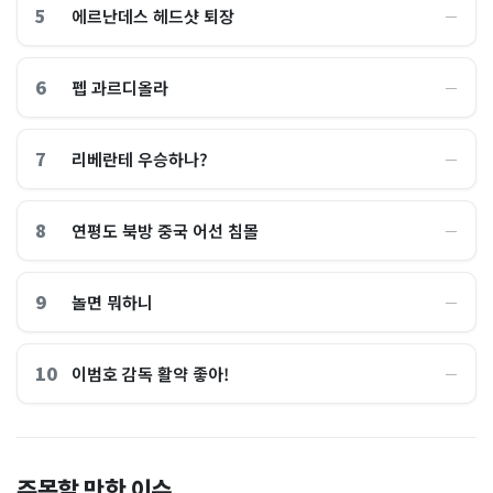
5
에르난데스 헤드샷 퇴장
―
6
펩 과르디올라
―
7
리베란테 우승하나?
―
8
연평도 북방 중국 어선 침몰
―
9
놀면 뭐하니
―
10
이범호 감독 활약 좋아!
―
홈플러스, 2000억원으로 '시
“제헌절이 코스피 살렸다”…
주목할 만한 이슈